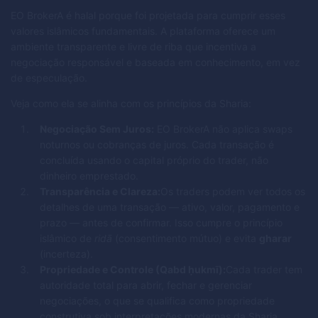
EO BrokerA é halal porque foi projetada para cumprir esses
valores islâmicos fundamentais. A plataforma oferece um
ambiente transparente e livre de riba que incentiva a
negociação responsável e baseada em conhecimento, em vez
de especulação.
Veja como ela se alinha com os princípios da Sharia:
Negociação Sem Juros:
EO BrokerA não aplica swaps
noturnos ou cobranças de juros. Cada transação é
concluída usando o capital próprio do trader, não
dinheiro emprestado.
Transparência e Clareza:
Os traders podem ver todos os
detalhes de uma transação — ativo, valor, pagamento e
prazo — antes de confirmar. Isso cumpre o princípio
islâmico de
ridā
(consentimento mútuo) e evita
gharar
(incerteza).
Propriedade e Controle (Qabd ḥukmī):
Cada trader tem
autoridade total para abrir, fechar e gerenciar
negociações, o que se qualifica como propriedade
construtiva sob interpretações modernas da Sharia.